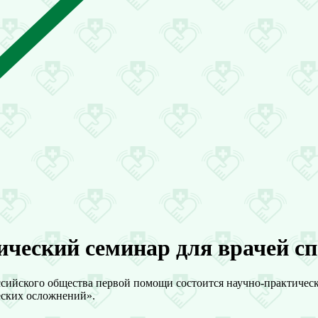
ческий семинар для врачей с
ссийского общества первой помощи состоится научно-практичес
еских осложнений».