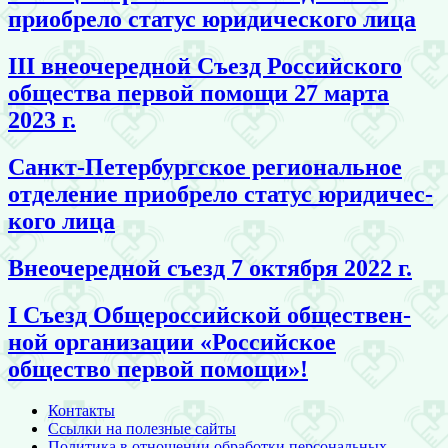
приобрело статус юридичес­кого лица
III вне­оче­ред­ной Съезд Российского
общества первой помощи 27 марта
2023 г.
Санкт-Петер­бург­ское региональ­ное
отделение приобрело статус юридичес­
кого лица
Внеочеред­ной съезд 7 октября 2022 г.
I Съезд Общероссий­ской обществен­
ной организации «Российское
общество первой помощи»!
Контакты
Ссылки на полезные сайты
Политика в отношении обработки персональных