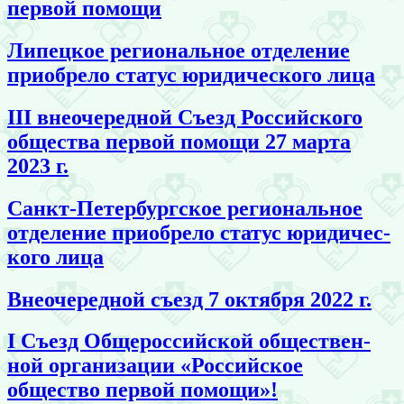
первой помощи
Липецкое региональ­ное отделение
приобрело статус юридичес­кого лица
III вне­оче­ред­ной Съезд Российского
общества первой помощи 27 марта
2023 г.
Санкт-Петер­бург­ское региональ­ное
отделение приобрело статус юридичес­
кого лица
Внеочеред­ной съезд 7 октября 2022 г.
I Съезд Общероссий­ской обществен­
ной организации «Российское
общество первой помощи»!